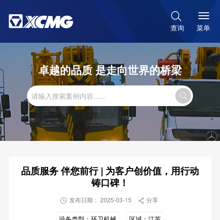

菜单
查询
卓越的品质 是走向世界的桥梁

品质服务 伴您前行 | 为客户创价值，用行动
铸口碑！
发布日期： 2025-03-15
分享


设备类型：
环卫机械
区域：
江苏