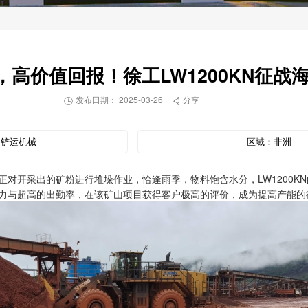
高价值回报！徐工LW1200KN征战
发布日期： 2025-03-26
分享


：
铲运机械
区域：
非洲
载机正对开采出的矿粉进行堆垛作业，恰逢雨季，物料饱含水分，LW1200
力与超高的出勤率，在该矿山项目获得客户极高的评价，成为提高产能的