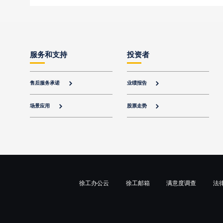
服务和支持
投资者
售后服务承诺
业绩报告


场景应用
股票走势


徐工办公云
徐工邮箱
满意度调查
法