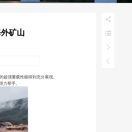

海外矿山



KN的超强重载性能得到充分展现。
得力帮手。