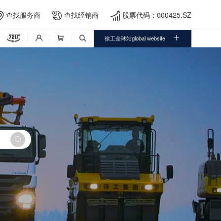
查找服务商
查找经销商
股票代码：000425.SZ





徐工全球站global website



