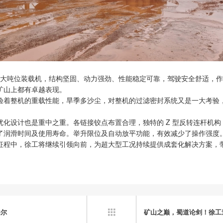
吨级超大吨位装载机，结构坚固、动力强劲、性能稳定可靠，驾驶安全舒适，
矿山上都有卓越表现。
着整机的重载性能，旱季多沙尘，对整机的过滤密封系统又是一大考验， 
化设计也是重中之重。各链接铰点布置合理，独特的 Z 型反转连杆机
了润滑时间及使用寿命。举升限位及自动放平功能，有效减少了操作强度
征程中，徐工将继续引领向前，为超大型工况持续提供成套化解决方案，
加尔
矿山之巅，蜀道论剑！徐工
