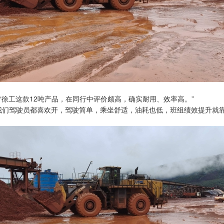
“徐工这款12吨产品，在同行中评价颇高，确实耐用、效率高。”
我们驾驶员都喜欢开，驾驶简单，乘坐舒适，油耗也低，班组绩效提升就靠