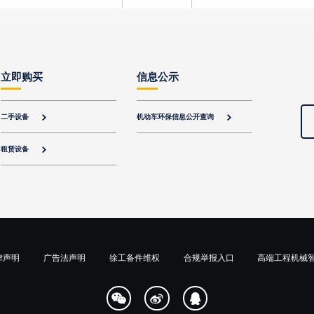
立即购买
信息公示
二手设备
机动车环保信息公开查询


租赁设备

律声明
广告法声明
徐工备件维权
合规举报入口
高端工程机械


