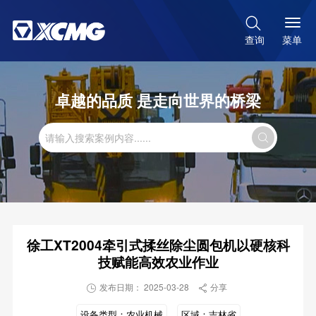

菜单
查询
卓越的品质 是走向世界的桥梁

徐工XT2004牵引式揉丝除尘圆包机以硬核科
技赋能高效农业作业
发布日期： 2025-03-28
分享


设备类型：
农业机械
区域：
吉林省