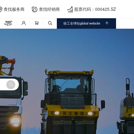
查找服务商
查找经销商
股票代码：000425.SZ





徐工全球站global website



