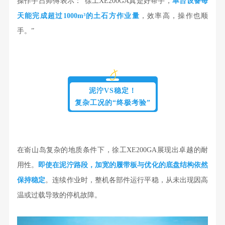
操作手吕师傅表示：“徐工XE200GA真是好帮手，
单台设备每
天能完成超过10
00m³
的土石方作业量
，效率高，操作也顺
手。”
泥泞VS稳定！
复杂工况的“终极考验”
在嵛山岛复杂的地质条件下，徐工XE200GA展现出卓越的耐
用性。
即使在泥泞路段，加宽的履带板与优化的底盘结构依然
保持稳定
。连续作业时，整机各部件运行平稳，从未出现因高
温或过载导致的停机故障。