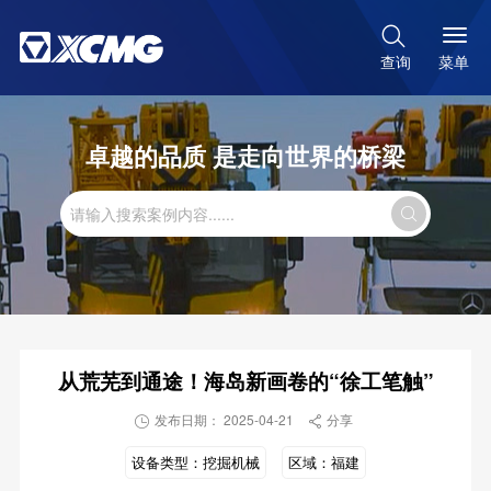

菜单
查询
卓越的品质 是走向世界的桥梁

从荒芜到通途！海岛新画卷的“徐工笔触”
发布日期： 2025-04-21
分享


设备类型：
挖掘机械
区域：
福建