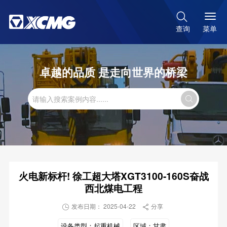

菜单
查询
卓越的品质 是走向世界的桥梁

火电新标杆! 徐工超大塔XGT3100-160S奋战
西北煤电工程
发布日期： 2025-04-22
分享


设备类型：
起重机械
区域：
甘肃