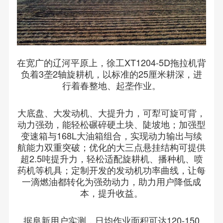
在宽广的辽河平原上，徐工XT1204-5D拖拉机背
负着3垄2轴旋耕机，以标准的25厘米耕深，进
行着春整地、起垄作业。
大底盘、大发动机、大提升力，可犁可旋可背，
动力强劲，能轻松碾碎硬土块、陡坡地；加强型
变速箱与168L大油箱组合，实现动力输出与续
航能力双重突破；优化的大三点悬挂结构可提供
超2.5吨提升力，轻松适配旋耕机、播种机、喷
药机等机具；定制开发的发动机功率曲线，让每
一滴燃油都转化为强劲动力，助力用户降低成
本，提升收益。
据阜新用户实测，日均作业面积可达120-150