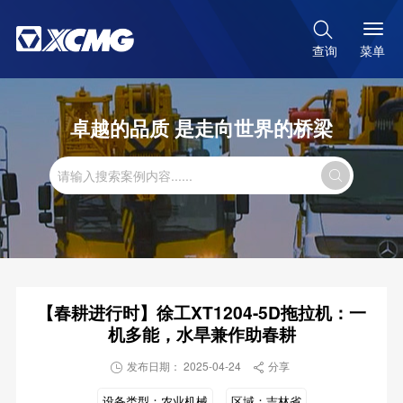

菜单
查询
卓越的品质 是走向世界的桥梁

【春耕进行时】徐工XT1204-5D拖拉机：一
机多能，水旱兼作助春耕
发布日期： 2025-04-24
分享


设备类型：
农业机械
区域：
吉林省