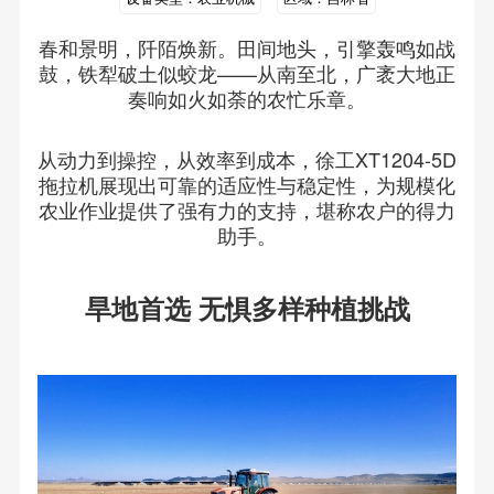
春和景明，阡陌焕新。田间地头，引擎轰鸣如战
鼓，铁犁破土似蛟龙——从南至北，广袤大地正
奏响如火如荼的农忙乐章。
从动力到操控，从效率到成本，徐工XT1204-5D
拖拉机展现出可靠的适应性与稳定性，为规模化
农业作业提供了强有力的支持，堪称农户的得力
助手。
旱地首选 无惧多样种植挑战