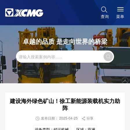

菜单
查询
卓越的品质 是走向世界的桥梁

建设海外绿色矿山！徐工新能源装载机实力助
阵
发布日期： 2025-04-25
分享


设备类型：
铲运机械
区域：
亚洲