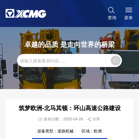

菜单
查询
卓越的品质 是走向世界的桥梁

筑梦欧洲-北马其顿：环山高速公路建设
发布日期： 2025-04-26
分享


设备类型：
道路机械
区域：
欧洲