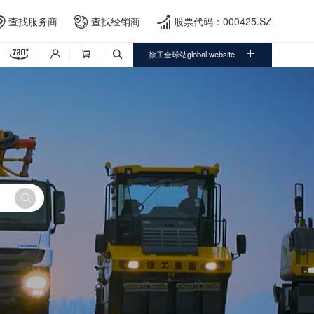
查找服务商
查找经销商
股票代码：000425.SZ





徐工全球站global website



