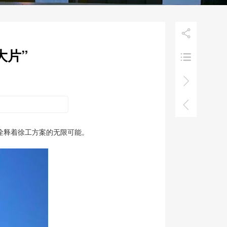

大片”



诠释着徐工方案的无限可能。