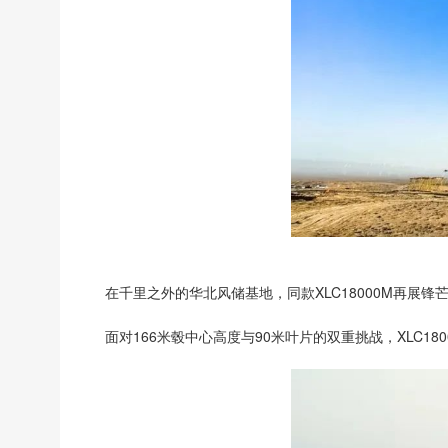
在千里之外的华北风储基地，同款XLC18000M再展锋
面对166米毂中心高度与90米叶片的双重挑战，XLC180