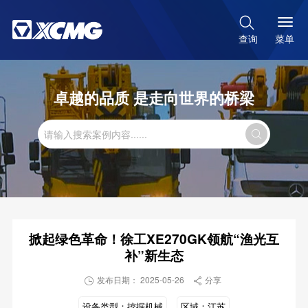

菜单
查询
卓越的品质 是走向世界的桥梁

掀起绿色革命！徐工XE270GK领航“渔光互
补”新生态
发布日期： 2025-05-26
分享


设备类型：
挖掘机械
区域：
江苏