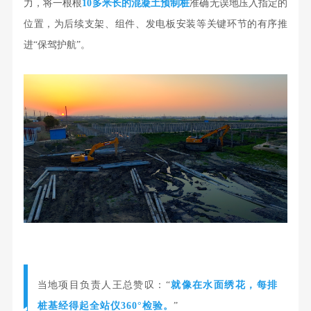
力，将一根根
10多米长的混凝土预制桩
准确无误地压入指定的
位置，为后续支架、组件、发电板安装等关键环节的有序推
进“保驾护航”。
当地项目负责人王总赞叹：“
就像在水面绣花，每排
桩基经得起
全站仪
360°检验。
”