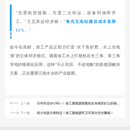
“无需租赁驳船，无需二次转运，设备到场即开
工。”王总算起经济账：“
每兆瓦电站建设成本直降
15%
。”
如今在高邮，徐工产品正助力打造“水下鱼虾肥，水上光电
涌”的立体经济模式。随着徐工水上打桩机在长三角、珠三角
等地的规模化应用，这种“不占良田、不改地貌”的新能源解决
方案，正在重塑江南水乡的产业版图。
上一条
日均作业20小时+！ 徐工新能源装载机在东南亚矿山的绿色实战
下一条
助力垃圾分类转运！徐工新能源环卫车再次交付鹏城！