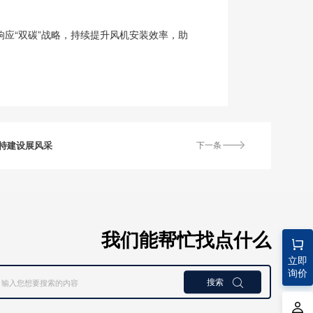
应“双碳”战略，持续提升风机安装效率，助
特建设展风采
下一条
我们能帮忙找点什么
立即
询价
搜索
