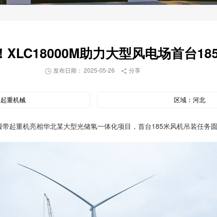
XLC18000M助力大型风电场首台1
发布日期： 2025-05-26
分享


：
起重机械
区域：
河北
吨级）履带起重机亮相华北某大型光储氢一体化项目，首台185米风机吊装任