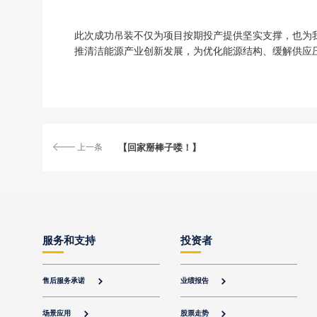
此次成功吊装不仅为项目按期投产提供坚实支撑，也为
推清洁能源产业创新发展，为优化能源结构、缓解供应
上一条
【回家掰棒子喽！】
服务和支持
投资者
售后服务承诺
业绩报告


场景应用
股票走势

