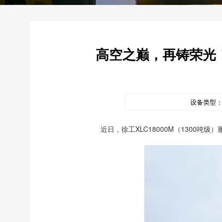
高空之巅，再铸荣光！
设备类型
近日，徐工XLC18000M（1300