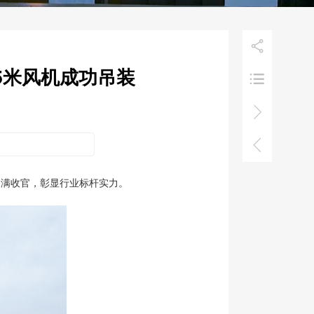

85米风机成功吊装



务圆满收官，彰显行业标杆实力。