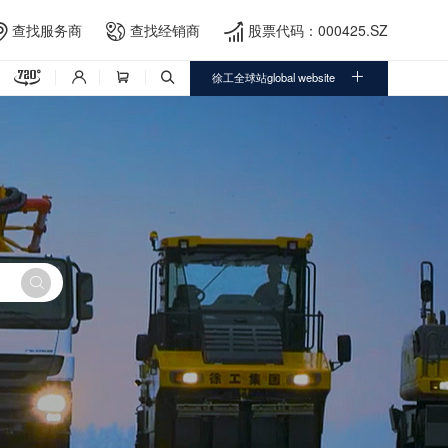
查找服务商
查找经销商
股票代码：000425.SZ





徐工全球站global website



