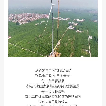
从首装首吊的“破冰之战”
到风电吊装的“王者归来”
每一次吊臂舒展
都在勾勒国家新能源战略的壮美图景
每一台设备轰鸣
都是工程机械赋能实体经济的铿锵回响
未来，徐工将持续以