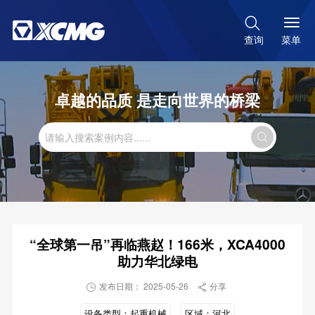

菜单
查询
卓越的品质 是走向世界的桥梁

“全球第一吊”再临燕赵！166米，XCA4000
助力华北绿电
发布日期： 2025-05-26
分享


设备类型：
起重机械
区域：
河北