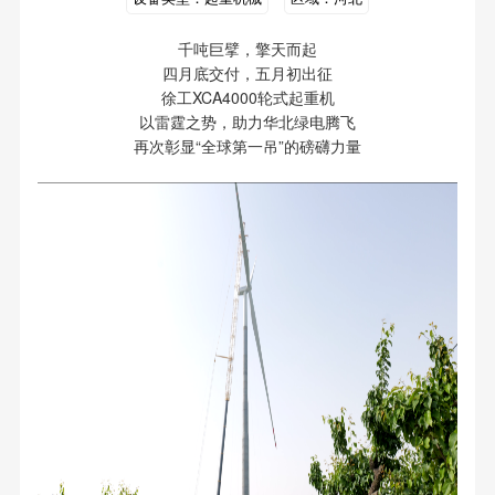
千吨巨擘，擎天而起
四月底交付，五月初出征
徐工XCA4000轮式起重机
以雷霆之势，助力华北绿电腾飞
再次彰显“全球第一吊”的磅礴力量