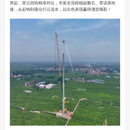
而起，穿云回转精准对位，吊装全流程稳如磐石、零误差衔
接，从起钩到落位行云流水，以出色表现赢得满堂喝彩！