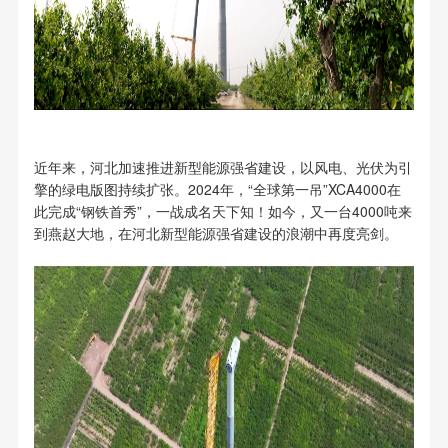
近年来，河北加速推进新型能源强省建设，以风电、光伏为引
擎的绿电版图持续扩张。2024年，“全球第一吊”XCA4000在
此完成“钢铁首秀”，一战成名天下知！如今，又一台4000吨来
到燕赵大地，在河北新型能源强省建设的浪潮中再度亮剑。