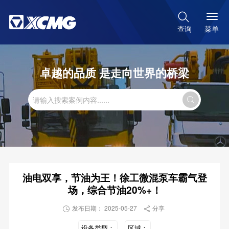

菜单
查询
卓越的品质 是走向世界的桥梁

油电双享，节油为王！徐工微混泵车霸气登
场，综合节油20%+！
发布日期： 2025-05-27
分享


设备类型：
区域：