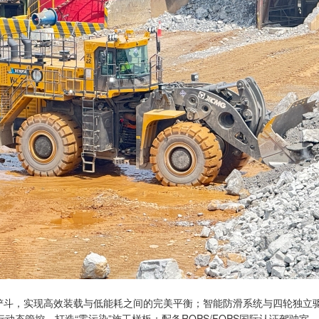
量铲斗，实现高效装载与低能耗之间的完美平衡；智能防滑系统与四轮独立
动态管控，打造“零污染”施工样板；配备ROPS/FOPS国际认证驾驶