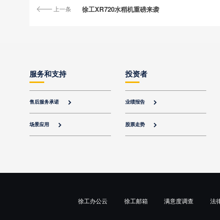
上一条
徐工XR720水稻机重磅来袭
服务和支持
投资者
售后服务承诺
业绩报告


场景应用
股票走势


徐工办公云
徐工邮箱
满意度调查
法