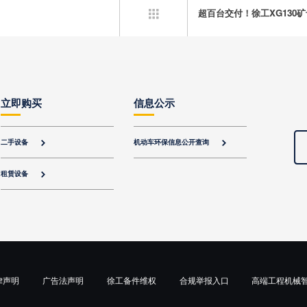
超百台交付！徐工XG130

立即购买
信息公示
二手设备
机动车环保信息公开查询


租赁设备

律声明
广告法声明
徐工备件维权
合规举报入口
高端工程机械