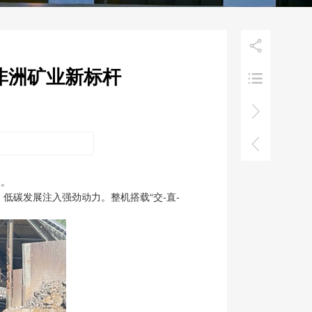

造非洲矿业新标杆



破。
、低碳发展注入强劲动力。整机搭载“交-直-