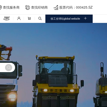
查找服务商
查找经销商
股票代码：000425.SZ





徐工全球站global website



