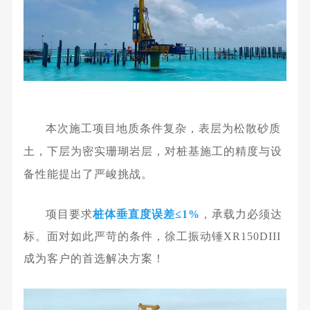
本次施工项目
地质条件复杂，表层为松散砂质
土，下层为密实
珊瑚岩层
，
对桩基施工的精度与设
备性能提出了严峻挑战。
项目要求
桩体垂直度误差≤1%
，承载力必须达
标。面对如此严苛的条件，徐工振动锤XR150DII
I
成为客户的首选解决方案！