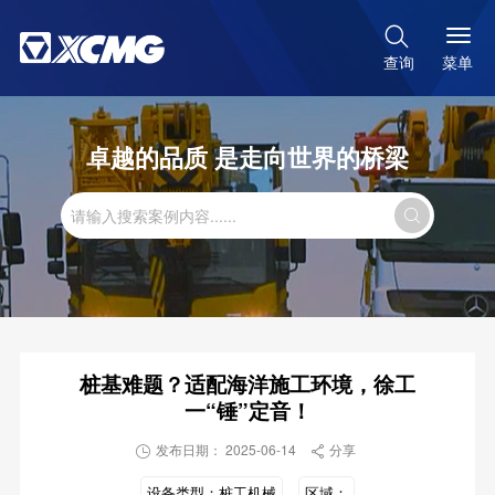

菜单
查询
卓越的品质 是走向世界的桥梁

桩基难题？适配海洋施工环境，徐工
一“锤”定音！
发布日期： 2025-06-14
分享


设备类型：
桩工机械
区域：