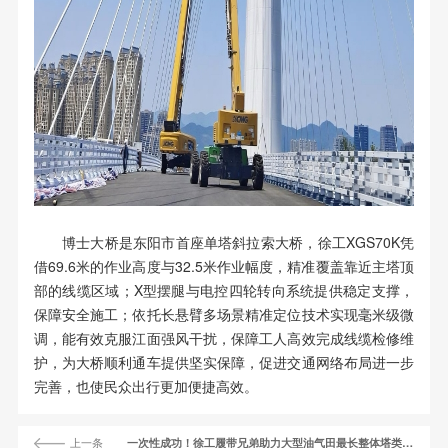
博士大桥是东阳市首座单塔斜拉索大桥，
徐工XGS70K凭
借69.6米的作业高度与32.5米作业幅度，精准覆盖靠近主塔顶
部的线缆区域；X型摆腿与电控四轮转向系统提供稳定支撑，
保障安全施工；依托长悬臂多场景精准定位技术实现毫米级微
调，能有效克服江面强风干扰，保障工人高效完成线缆检修维
护，为大桥顺利通车提供坚实保障，促进交通网络布局
进一步
完善
，也使民众出行更加便捷高效。
上一条
一次性成功！徐工履带兄弟助力大型油气田最长整体塔类吊装