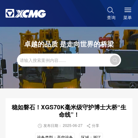

菜单
查询
卓越的品质 是走向世界的桥梁

稳如磐石！XGS70K毫米级守护博士大桥“生
命线”！
发布日期： 2025-06-27
分享


设备类型：
高空设备
区域：
浙江