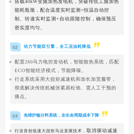
搭载40kW变频加热发电机，突破传统工频加热
能耗瓶颈，配合温度实时监测+恒温自动控
制
、转速实时监测
+自动跟随控制
，
确保预压
密实度均匀。
0
2
动力节能双引擎，全工况油耗降低
配置260马力电控发动机，智能散热系统，匹配
ECO智能经济模式，节能降噪。
行走系统采用大扭矩减速机和加长加宽履带，
彻底解决传统机械张紧易松弛、需人工干预的
痛点。
0
3
免维护输分料系统，全生命周期成本下降
取消驱动减速
行业首创低速大扭矩马达直驱技术，