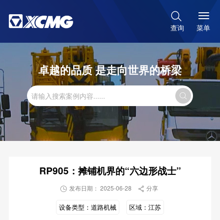

菜单
查询
卓越的品质 是走向世界的桥梁

RP905：摊铺机界的“六边形战士”
发布日期： 2025-06-28
分享


设备类型：
道路机械
区域：
江苏