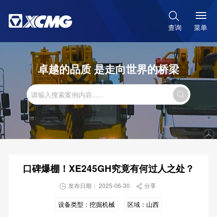

菜单
查询
卓越的品质 是走向世界的桥梁

口碑爆棚！XE245GH究竟有何过人之处？
发布日期： 2025-06-30
分享


设备类型：
挖掘机械
区域：
山西