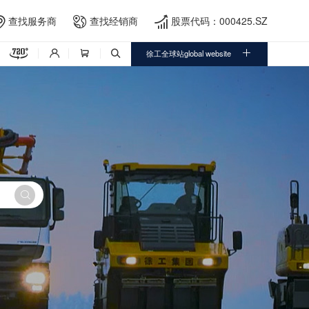
查找服务商
查找经销商
股票代码：000425.SZ





徐工全球站global website



