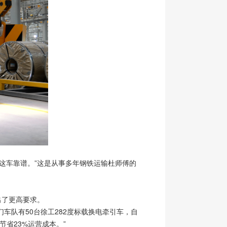
这车靠谱。”这是从事多年钢铁运输杜师傅的
出了更高要求。
队有50台徐工282度标载换电牵引车，自
省23%运营成本。”