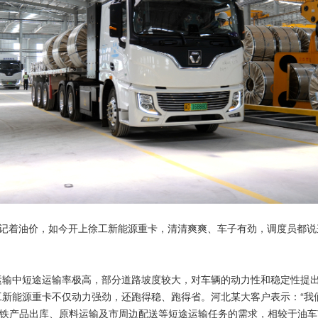
惦记着油价，如今开上徐工新能源重卡，清清爽爽、车子有劲，调度员都说
输中短途运输率极高，部分道路坡度较大，对车辆的动力性和稳定性提
能源重卡不仅动力强劲，还跑得稳、跑得省。河北某大客户表示：“我们车
钢铁产品出库、原料运输及市周边配送等短途运输任务的需求，相较于油车节