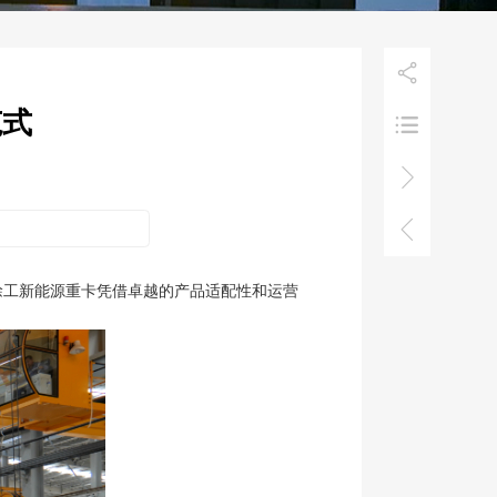

范式



徐工新能源重卡凭借卓越的产品适配性和运营