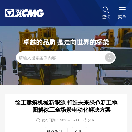

菜单
查询
卓越的品质 是走向世界的桥梁

徐工建筑机械新能源 打造未来绿色新工地
——图解徐工全场景电动化解决方案
发布日期： 2025-06-30
分享


设备类型：
区域：