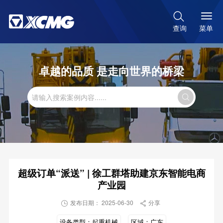

菜单
查询
卓越的品质 是走向世界的桥梁

超级订单“派送” | 徐工群塔助建京东智能电商
产业园
发布日期： 2025-06-30
分享


设备类型：
起重机械
区域：
广东