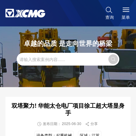

菜单
查询
卓越的品质 是走向世界的桥梁

双塔聚力! 华能太仓电厂项目徐工超大塔显身
手
发布日期： 2025-06-30
分享


设备类型：
起重机械
区域：
江苏