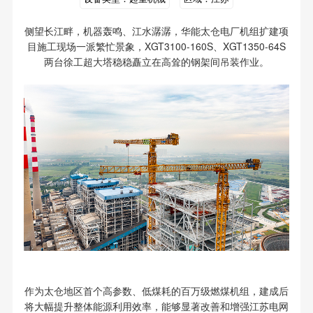
侧望长江畔，机器轰鸣、江水潺潺，华能太仓电厂机组扩建项
目施工现场一派繁忙景象，XGT3100-160S、XGT1350-64S
两台徐工超大塔稳稳矗立在高耸的钢架间吊装作业。
作为太仓地区首个高参数、低煤耗的百万级燃煤机组，建成后
将大幅提升整体能源利用效率，能够显著改善和增强江苏电网