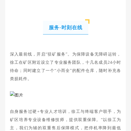
服务·时刻在线
深入最前线，开启“
驻矿服务”。为
保
障设备
无障碍运转，
徐工在
矿区附近设立了
专业服务团队
，十几名成员
24小时
待命；
同时建立了一个
“小而全”的配件仓库
，随时补充各
类损耗件。
自身服务过硬+专业人才培训，
徐工与
终
端客户联
手，
为
矿区培养专业设备维修技师，
提供双重保障。
“
以徐工为
主，我们为辅的双重售后保障模式，把停机率降到最低