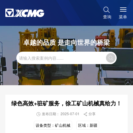

菜单
查询
卓越的品质 是走向世界的桥梁

绿色高效+驻矿服务，徐工矿山机械真给力！
发布日期： 2025-07-01
分享


设备类型：
矿山机械
区域：
新疆