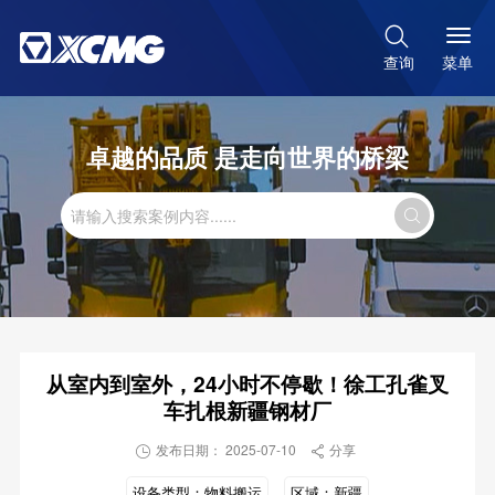

菜单
查询
卓越的品质 是走向世界的桥梁

从室内到室外，24小时不停歇！徐工孔雀叉
车扎根新疆钢材厂
发布日期： 2025-07-10
分享


设备类型：
物料搬运
区域：
新疆