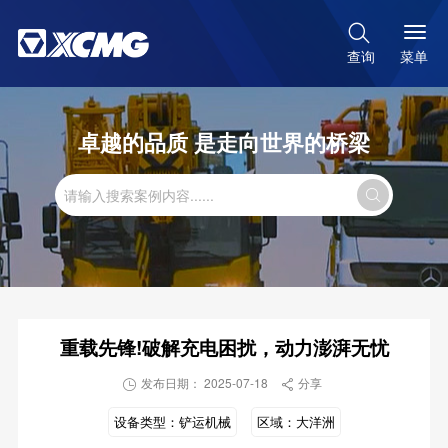

菜单
查询
卓越的品质 是走向世界的桥梁

重载先锋!破解充电困扰，动力澎湃无忧
发布日期： 2025-07-18
分享


设备类型：
铲运机械
区域：
大洋洲