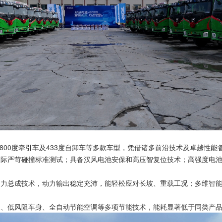
、800度牵引车及433度自卸车等多款车型，凭借诸多前沿技术及卓越性能
过国际严苛碰撞标准测试；具备汉风电池安保和高压智复位技术；高强度电
率动力总成技术，动力输出稳定充沛，能轻松应对长坡、重载工况；多维智
回收、低风阻车身、全自动节能空调等多项节能技术，能耗显著低于同类产