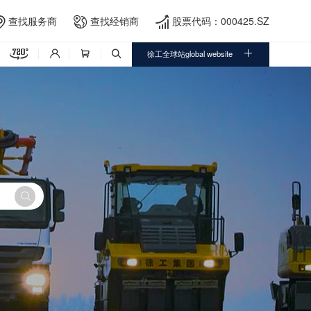
查找服务商
查找经销商
股票代码：000425.SZ





徐工全球站global website



