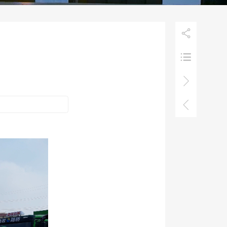



