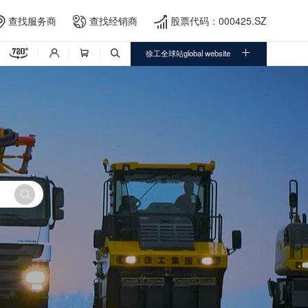
查找服务商
查找经销商
股票代码：000425.SZ





徐工全球站global website



