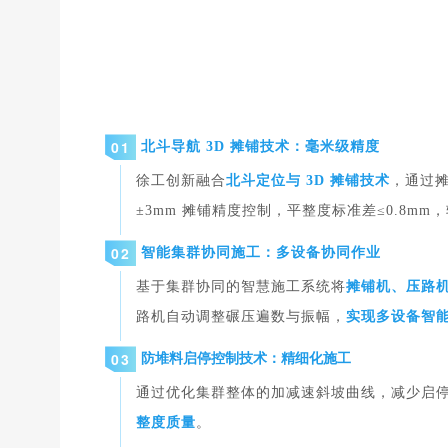
0
1
北斗导航 3D 摊铺技术：毫米级精度
徐工创新融合
北斗定位与 3D 摊铺技术
，通过
±3mm 摊铺精度控制，平整度标准差≤0.8mm
0
2
智能集群协同施工：多设备协同作业
基于集群协同的智慧施工系统将
摊铺机、压路
路机自动调整碾压遍数与振幅，
实现多设备智
0
3
防堆料启停控制技术：精细化施工
通过优化集群整体的加减速斜坡曲线，减少启
整度质量
。