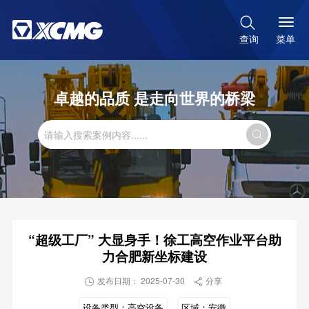

菜单
查询
卓越的品质 是走向世界的桥梁

“超级工厂” 大显身手！徐工高空作业平台助
力合肥新坐标建设
发布日期： 2025-07-30
分享


设备类型：
高空设备
区域：
安徽