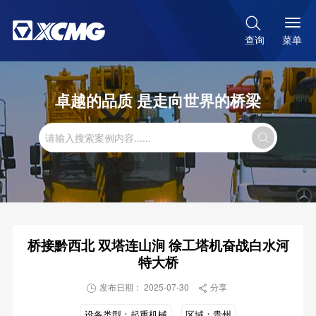

菜单
查询
卓越的品质 是走向世界的桥梁

桥接黔西北 双塔连山涧 徐工塔机奋战白水河
特大桥
发布日期： 2025-07-30
分享


设备类型：
起重机械
区域：
贵州