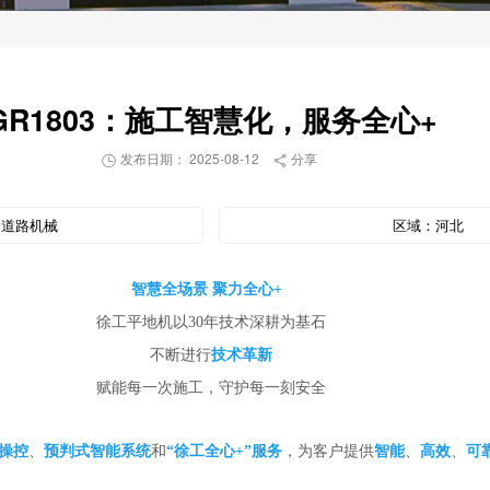
GR1803：施工智慧化，服务全心+
发布日期： 2025-08-12
分享


：
道路机械
区域：
河北
智慧全场景 聚力全心+
徐工平地机以30年技术深耕为基石
不断进行
技术革新
赋能每一次施工，守护每一刻安全
操控
、
预判式智能系统
和
“徐工
全心+”服务
，为客户提供
智能
、
高效
、
可