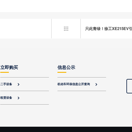
只此青绿！徐工XE215E

立即购买
信息公示
二手设备
机动车环保信息公开查询


租赁设备
