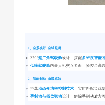
1、全景视野+全域照明
270°
超广角驾驶舱
设计，搭配
多维度智能
低噪驾驶舱
内嵌人机交互界面，操控台高
2、智能制动+负载感知
搭载
动态变功率控制技术
，实时匹配负载
手制动与档位联动
设计，解除手制动后方