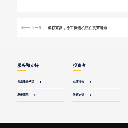
上一条
坐标宜昌，徐工掘进机正在贯穿隧道！
服务和支持
投资者
售后服务承诺
业绩报告


场景应用
股票走势

