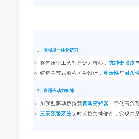
1、高强度一体化铲刀
整体压型工艺打造铲刀核心，
抗冲击强度
铸造关节式前桥仿生设计，
灵活性
与
耐久
2、自适应动力矩阵
加强型驱动桥搭载
智能变矩器
，降低高负
三级预警系统
实时监控关键部件，实现常