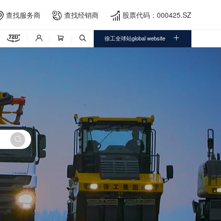
查找服务商
查找经销商
股票代码：000425.SZ





徐工全球站global website



