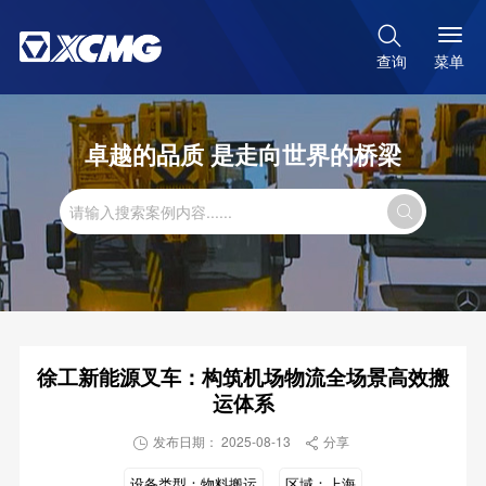

菜单
查询
卓越的品质 是走向世界的桥梁

徐工新能源叉车：构筑机场物流全场景高效搬
运体系
发布日期： 2025-08-13
分享


设备类型：
物料搬运
区域：
上海