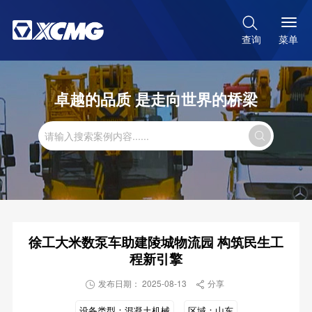

菜单
查询
卓越的品质 是走向世界的桥梁

徐工大米数泵车助建陵城物流园 构筑民生工
程新引擎
发布日期： 2025-08-13
分享


设备类型：
混凝土机械
区域：
山东