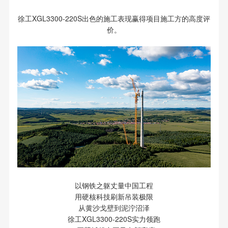
徐工XGL3300-220S出色的施工表现赢得项目施工方的高度评
价。
以钢铁之躯丈量中国工程
用硬核科技刷新吊装极限
从黄沙戈壁到泥泞沼泽
徐工XGL3300-220S实力领跑