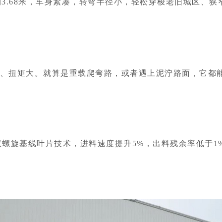
约3.68米，车身紧凑，转弯半径小，轻松穿梭老旧城区、
动力足、扭矩大。就算是重载爬弯路，或者遇上泥泞路面，它
螺旋基线叶片技术，进料速度提升5%，出料残余率低于1