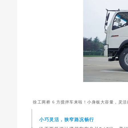
徐工两桥 6 方搅拌车来啦！小身板大容量，灵
小巧灵活，狭窄路况畅行