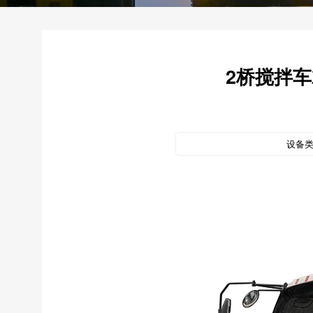
2桥搅拌
设备