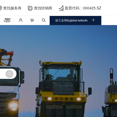
查找服务商
查找经销商
股票代码：000425.SZ





徐工全球站global website



