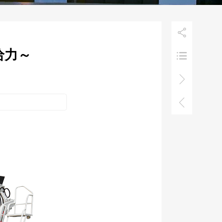

给力～


