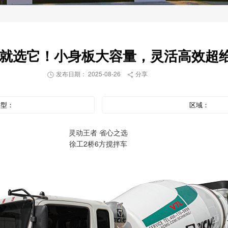
车就选它！小身板大容量，灵活高效超
发布日期： 2025-08-26
分享


类型：
区域：
灵动王者 省心之选
徐工2桥6方搅拌车