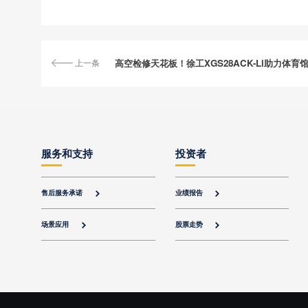
上一条
高空检修天花板！徐工XGS28ACK-Li助力体育
服务和支持
投资者
售后服务承诺
业绩报告


场景应用
股票走势

