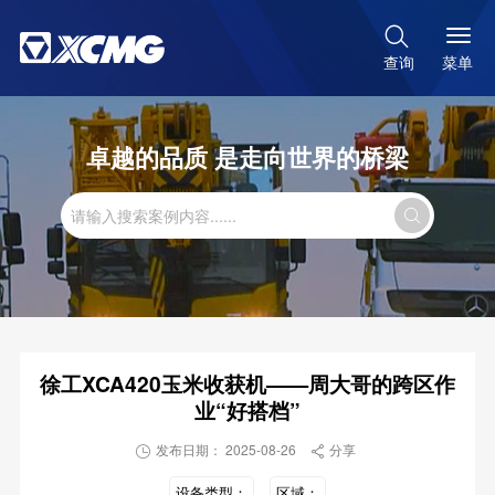

菜单
查询
卓越的品质 是走向世界的桥梁

徐工XCA420玉米收获机——周大哥的跨区作
业“好搭档”
发布日期： 2025-08-26
分享


设备类型：
区域：