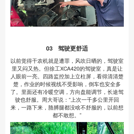
03 驾驶更舒适
以前觉得干农机就是遭罪，风吹日晒的，驾驶室
里又闷又热。但徐工XCA420的驾驶室，真是让
人眼前一亮。四路监控加上立柱屏，看得清清楚
楚，作业的时候视线不受影响，倒车也安全多
了。里面还有冷暖空调，方向盘能调节，长途驾
驶也舒服。周大哥说：“上次一千多公里开回
来，一路下来，胳膊腿都没啥不舒服的，以前想
都不敢想。”