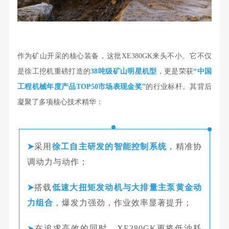
作为矿山开采的核心装备，这批XE380GK来头不小。它不仅
是徐工挖机重磅打造的
38吨级矿山明星机型
，更是荣获
“中国
工程机械年度产品TOP50市场表现金奖”
的行业标杆。
其背后
凝聚了多项核心技术精华：
➤
采用
徐工自主研发的智能控制系统
，精准协
调动力与动作；
➤
搭载
低速大扭矩发动机与大排量主泵黄金动
力组合
，爆发力强劲，作业效率显著提升；
➤
在追求高效的同时，XE380GK更将低油耗