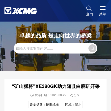

菜单
查询
卓越的品质 是走向世界的桥梁

“矿山猛将”XE380GK助力随县白麻矿开采
发布日期： 2025-08-27
分享


设备类型：
挖掘机械
区域：
湖北