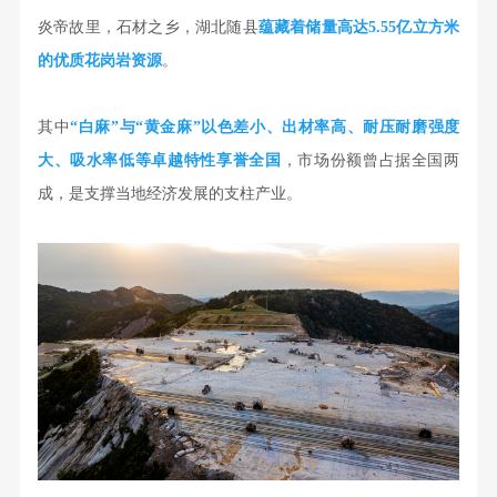
炎帝故里，石材之乡，湖北随县
蕴藏着储量高达5.55亿立方米
的优质花岗岩资源
。
其中
“白麻”与“黄金麻”以色差小、
出材率
高、耐压耐磨强度
大、吸水率低等卓越特性享誉全国
，市场份额曾占据全国两
成，是支撑当地经济发展的支柱产业。