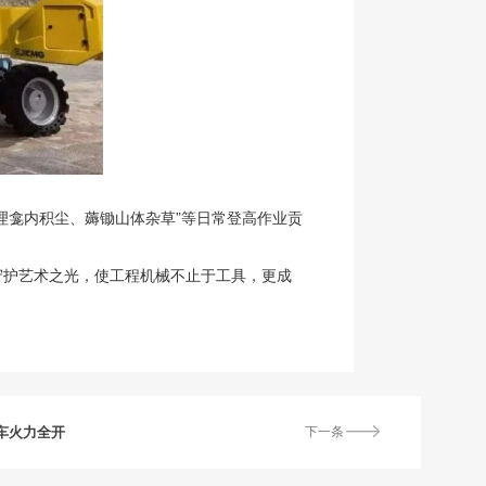
理龛内积尘、薅锄山体杂草”等日常登高作业贡
守护艺术之光，使工程机械不止于工具，更成
车火力全开
下一条