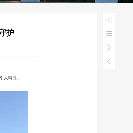

端守护



外引人瞩目。