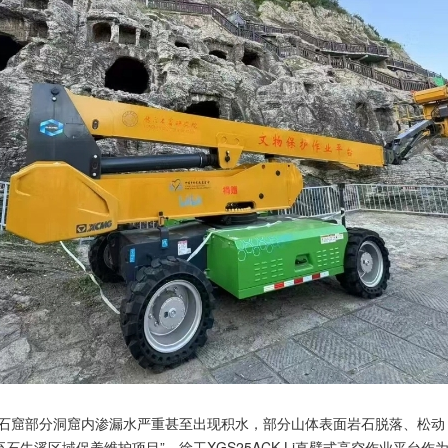
门石窟部分洞窟内渗漏水严重甚至出现积水，部分山体表面岩石脱落、松
牛溪区域保养维护项目”。徐工XGS25ACK-Li直臂式高空作业平台作