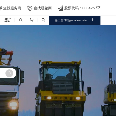
查找服务商
查找经销商
股票代码：000425.SZ





徐工全球站global website



