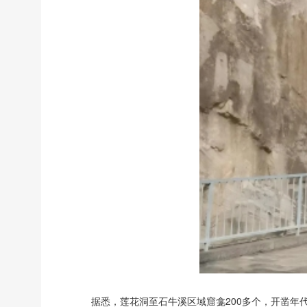
据悉，莲花洞至石牛溪区域窟龛200多个，开凿年