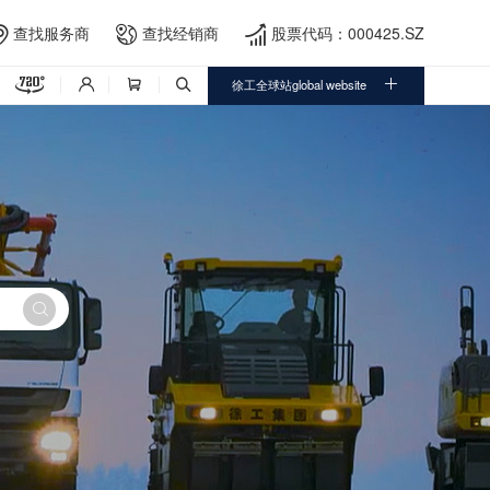
查找服务商
查找经销商
股票代码：000425.SZ





徐工全球站global website



