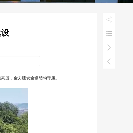

建设



米的高度，全力建设全钢结构寺庙。