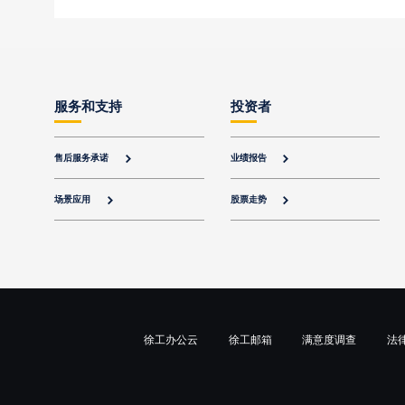
服务和支持
投资者
售后服务承诺
业绩报告


场景应用
股票走势


徐工办公云
徐工邮箱
满意度调查
法