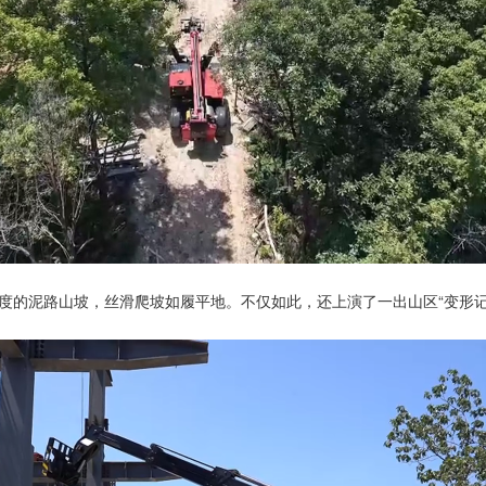
45度的泥路山坡，丝滑爬坡如履平地。不仅如此，还上演了一出山区“变形记