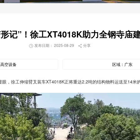
形记”！徐工XT4018K助力全钢寺庙
发布日期： 2025-08-29
分享


：
高空设备
区域：
广东
，徐工伸缩臂叉装车XT4018K正将重达2.2吨的结构物料运送至14