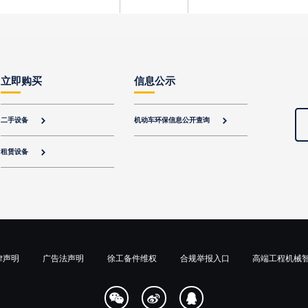
立即购买
信息公示
二手设备
机动车环保信息公开查询


租赁设备

律声明
广告法声明
徐工备件维权
合规举报入口
高端工程机械


