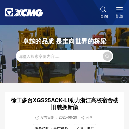

菜单
查询
卓越的品质 是走向世界的桥梁

徐工多台XGS25ACK-Li助力浙江高校宿舍楼
旧貌换新颜
发布日期： 2025-08-29
分享


设备类型：
高空设备
区域：
浙江