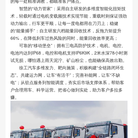
的每一处精准调教，都瞄准客户痛点。
智慧的“动力管家”：采用自主研发的多维度智能化扭矩技
术，轻载时通过电机变载频技术实现节能，重载时则保证强劲
动力输出，行车更平顺，让每一度电都用在刀刃上；稳健
的“能量捕手”：自主研发六档能量回收技术，反拖力矩提升
66%，在降低刹车过热风险的同时，能量回收效率更高；
可靠的“移动堡垒”：拥有三电高防护技术，电机、电控、
电池均达到IP68，电控和电机支持IP6K9K，2米水深78小时测
试无损，哪怕遇上雨天泥泞、矿山粉尘，也能确保高效出勤。
徐工汽车多维发力、靶向施策，积极构建“全链路闭环生
态”。共建运力网，让车“有活干”；完善补能网，让车“不缺
电”；从驻点服务到智能调度，夯实后市场支撑体系，帮助客
户合理用车、科学运营。把省心做到实处，助力客户多拉多
赚。