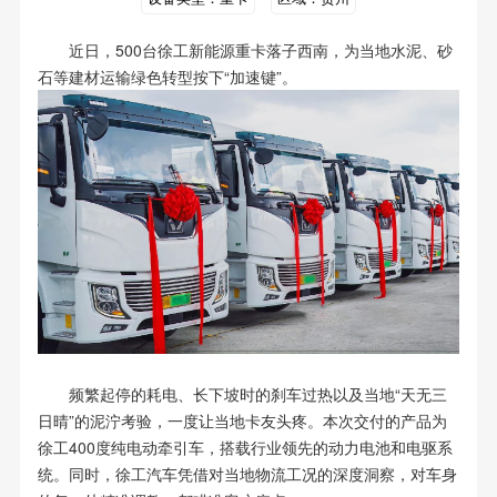
近日，500台徐工新能源重卡落子西南，为当地水泥、砂
石等建材运输绿色转型按下“加速键”。
频繁起停的耗电、长下坡时的刹车过热以及当地“天无三
日晴”的泥泞考验，一度让当地卡友头疼。本次交付的产品为
徐工400度纯电动牵引车，搭载行业领先的动力电池和电驱系
统。同时，徐工汽车凭借对当地物流工况的深度洞察，对车身