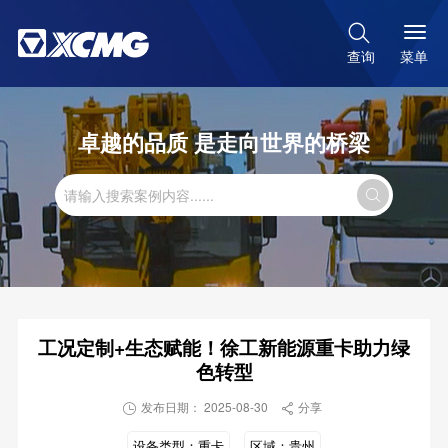

菜单
查询
卓越的品质 是走向世界的桥梁

工况定制+生态赋能！徐工新能源重卡助力绿
色转型
发布日期： 2025-08-30
分享


设备类型：
重卡
区域：
贵州