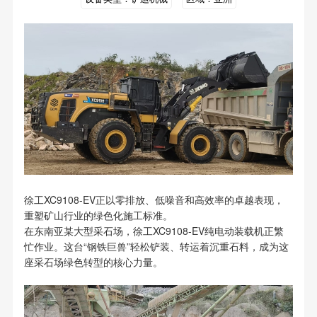
徐工XC9108-EV正以零排放、低噪音和高效率的卓越表现，
重塑矿山行业的绿色化施工标准。
在东南亚某大型采石场，徐工XC9108-EV纯电动装载机正繁
忙作业。这台“钢铁巨兽”轻松铲装、转运着沉重石料，成为这
座采石场绿色转型的核心力量。