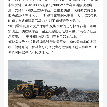
非常关键。XC9108-EV配备的700kW·h大容量磷酸铁锂电
池，支持8小时以上连续作业。更重要的是，该机型支持国标
四枪超级快充技术，1小时即可充满80%电量，大大缩短停机
时间，有效保障采石场24小时不间断运营的需求。
“我们通常利用驾驶员休息和交接班时间进行快速补电，即可
实现全天的连续作业，完全无需担心续航问题，”采石场运营
总监表示，“电费相比燃油费用节省了70%以上。”
驾驶员表示：“这是我操作过行驶最平稳、动作最精准的装载
机，视野开阔，密封良好的驾驶室有效隔绝了粉尘和噪音，即
使长时间驾驶也不感到疲劳。”