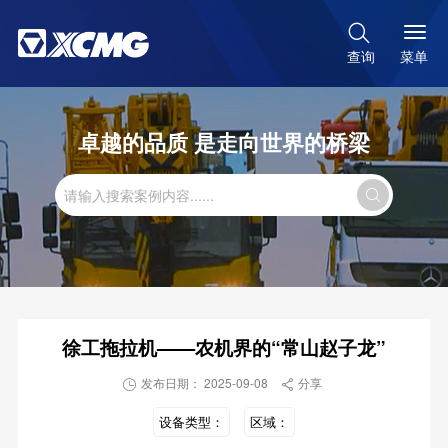

菜单
查询
卓越的品质 是走向世界的桥梁

徐工拖拉机——农机界的“常山赵子龙”
发布日期： 2025-09-08
分享


设备类型：
区域：