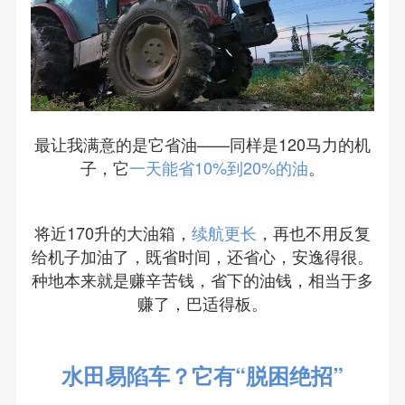
最让我满意的是它省油——同样是120马力的机
子，它
一天能省10%到20%的油
。
将近170升的大油箱，
续航更长
，再也不用反复
给机子加油了，既省时间，还省心，安逸得很。
种地本来就是赚辛苦钱，省下的油钱，相当于多
赚了，巴适得板。
水田易陷车？它有“脱困绝招”