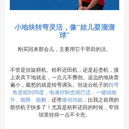
小地块转弯灵活，像“娃儿耍溜溜
球”
刚买回来那会儿，主要用它干旱田的活。
不管是挂旋耕机、秸秆还田机，还是起垄机，接
上农具下地就走，一点儿不费劲。这边的地块普
遍小，最愁的就是转弯调头。但这台机子的
转弯
角度能到55度，电液控制也很巴适，一键就能
升、能降、能翻，
还带
微动功能
，比我之前用的
那些机子快多了！尤其是秸秆还田的时候，窄坝
坝里转得一点不卡壳。