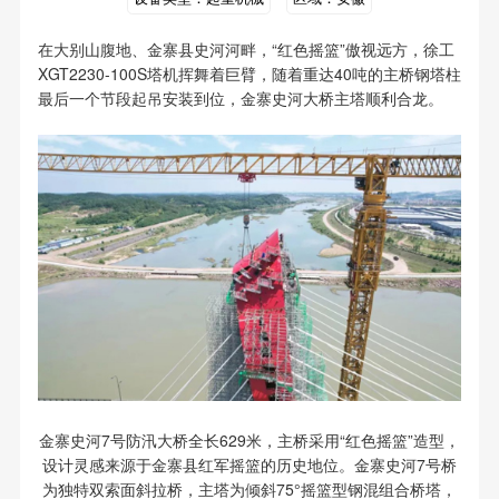
在大别山腹地、金寨县史河河畔，“红色摇篮”傲视远方，徐工
XGT2230-100S塔机挥舞着巨臂，随着重达40吨的主桥钢塔柱
最后一个节段起吊安装到位，金寨史河大桥主塔顺利合龙。
金寨史河7号防汛大桥全长629米，主桥采用“红色摇篮”造型，
设计灵感来源于金寨县红军摇篮的历史地位。金寨史河7号桥
为独特双索面斜拉桥，主塔为倾斜75°摇篮型钢混组合桥塔，