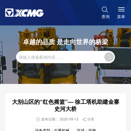

菜单
查询
卓越的品质 是走向世界的桥梁

大别山区的“红色摇篮”— 徐工塔机助建金寨
史河大桥
发布日期： 2025-09-13
分享


设备类型：
起重机械
区域：
安徽