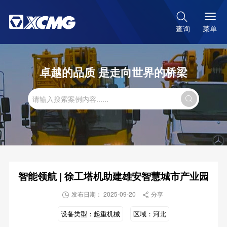

菜单
查询
卓越的品质 是走向世界的桥梁

智能领航 | 徐工塔机助建雄安智慧城市产业园
发布日期： 2025-09-20
分享


设备类型：
起重机械
区域：
河北