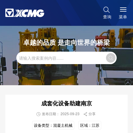

菜单
查询
卓越的品质 是走向世界的桥梁

成套化设备助建南京
发布日期： 2025-09-23
分享


设备类型：
混凝土机械
区域：
江苏