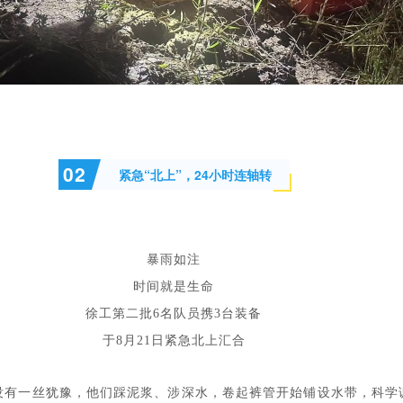
0
2
紧急“北上”，24小时连轴转
暴雨如注
时间就是生命
徐工第二批6名队员携3台装备
于8月21日紧急北上汇合
没有
一丝犹豫，他们
踩泥浆、涉深水，
卷起裤管开始铺设水带，
科学