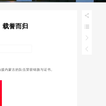

命、载誉而归



驰援内蒙古的队伍荣获锦旗与证书。