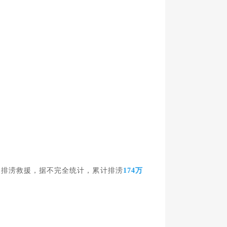
展排涝救援，
据不完全统计，累计排涝
174万