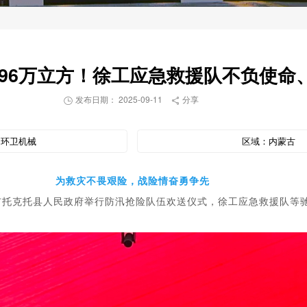
41.96万立方！徐工应急救援队不负使
发布日期： 2025-09-11
分享


：
环卫机械
区域：
内蒙古
为救灾不畏艰险，战险情奋勇争先
市托克托县人民政府举行防汛抢险队伍欢送仪式，徐工应急救援队等