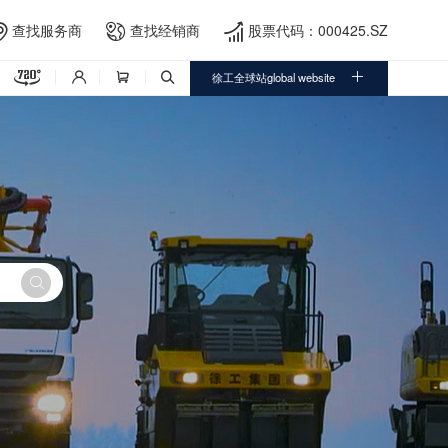
查找服务商
查找经销商
股票代码：000425.SZ





徐工全球站global website



