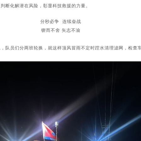
业判断化解潜在风险，彰显科技救援的力量。
分秒必争 连续奋战
锲而不舍 矢志不渝
战，
队员们分两班轮换，就这样顶风冒雨
不定时蹚水清理滤网，检查