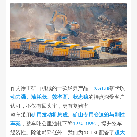
作为徐工矿山机械的一款经典产品，
XG130
矿卡以
动力强、油耗低、效率高、状态稳
的特点深受客户
认可，不仅有回头率，更有复购率。
整车采用
矿用发动机总成
、
矿山专用变速箱与刚性
车架
，整车吨公里油耗下降
12%-15%
，提升整车
经济性。除油耗降低外，我们为XG130配备了
超大