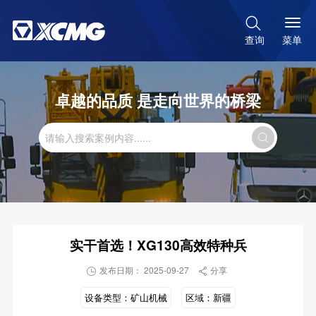

菜单
查询
卓越的品质 是走向世界的桥梁

实干首选！XG130高效特种兵
发布日期： 2025-09-27
分享


设备类型：
矿山机械
区域：
新疆