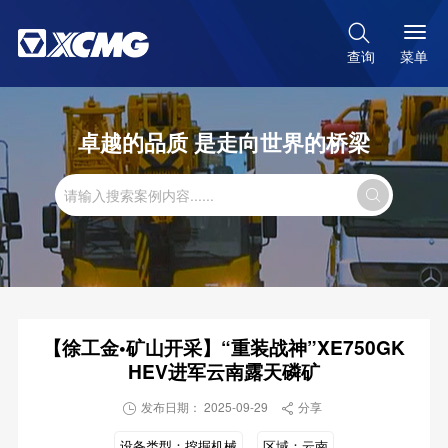

菜单
查询
卓越的品质 是走向世界的桥梁

【徐工金•矿山开采】“重装战神”XE750GK
HEV进军云南露天磷矿
发布日期： 2025-09-29
分享


设备类型：
挖掘机械
区域：
云南