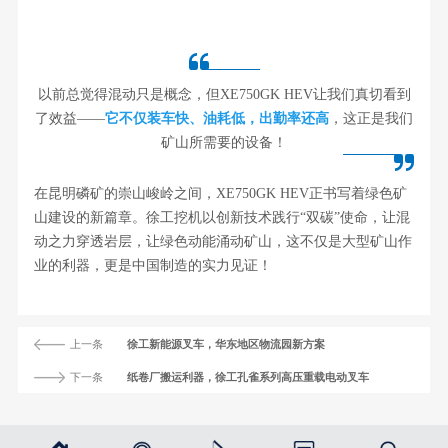
以前总觉得混动只是概念，但XE750GK HEV让我们真切看到
了效益——
它不仅装车快、油耗低，出勤率还高
，这正是我们
矿山所需要的设备！
在昆明磷矿的崇山峻岭之间，XE750GK HEV正书写着绿色矿
山建设的新篇章。徐工挖机以创新技术践行“双碳”使命，让混
动之力穿透岩层，让绿色动能涌动矿山，这不仅是大型矿山作
业的利器，更是中国制造的实力见证！
上一条
徐工新能源叉车，华东地区物流园新方案
下一条
纸卷厂搬运利器，徐工孔雀系列高压重载电动叉车