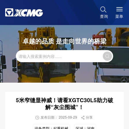

菜单
查询
卓越的品质 是走向世界的桥梁

5米窄缝显神威！请看XGTC30L5助力破
解“灰尘围城”！
发布日期： 2025-09-29
分享


设备类型：
起重机械
区域：
河南